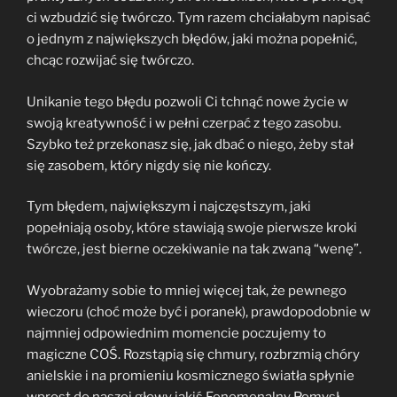
ci wzbudzić się twórczo. Tym razem chciałabym napisać
o jednym z największych błędów, jaki można popełnić,
chcąc rozwijać się twórczo.
Unikanie tego błędu pozwoli Ci tchnąć nowe życie w
swoją kreatywność i w pełni czerpać z tego zasobu.
Szybko też przekonasz się, jak dbać o niego, żeby stał
się zasobem, który nigdy się nie kończy.
Tym błędem, największym i najczęstszym, jaki
popełniają osoby, które stawiają swoje pierwsze kroki
twórcze, jest bierne oczekiwanie na tak zwaną “wenę”.
Wyobrażamy sobie to mniej więcej tak, że pewnego
wieczoru (choć może być i poranek), prawdopodobnie w
najmniej odpowiednim momencie poczujemy to
magiczne COŚ. Rozstąpią się chmury, rozbrzmią chóry
anielskie i na promieniu kosmicznego światła spłynie
wprost do naszej głowy jakiś Fenomenalny Pomysł.