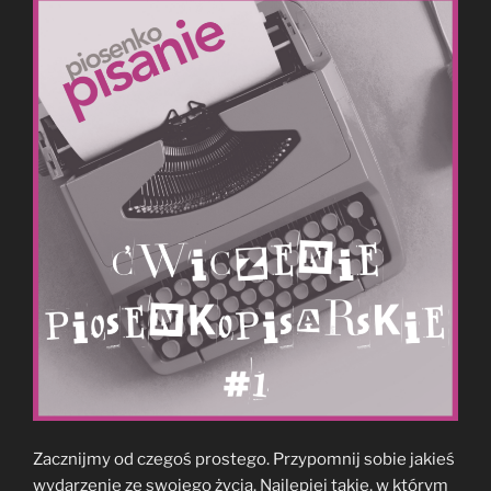
Zacznijmy od czegoś prostego. Przypomnij sobie jakieś
wydarzenie ze swojego życia. Najlepiej takie, w którym