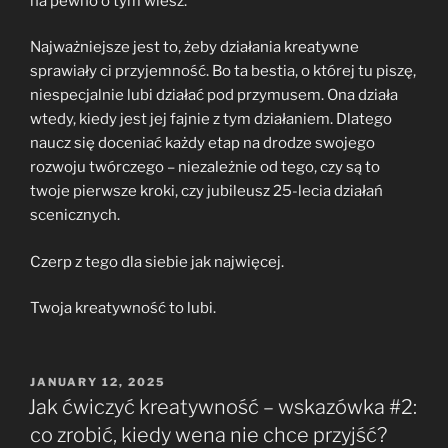
na pewno o tym wiesz.
Najważniejsze jest to, żeby działania kreatywne
sprawiały ci przyjemność. Bo ta bestia, o której tu piszę,
niespecjalnie lubi działać pod przymusem. Ona działa
wtedy, kiedy jest jej fajnie z tym działaniem. Dlatego
naucz się doceniać każdy etap na drodze swojego
rozwoju twórczego – niezależnie od tego, czy są to
twoje pierwsze kroki, czy jubileusz 25-lecia działań
scenicznych.
Czerp z tego dla siebie jak najwięcej.
Twoja kreatywność to lubi.
POSTED
JANUARY 12, 2025
ON
Jak ćwiczyć kreatywność – wskazówka #2:
co zrobić, kiedy wena nie chce przyjść?