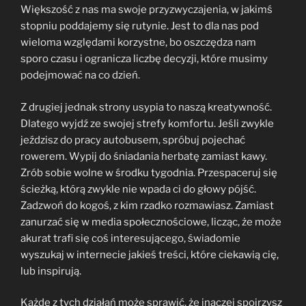
Większość z nas ma swoje przyzwyczajenia, w jakimś
stopniu poddajemy się rutynie. Jest to dla nas pod
wieloma względami korzystne, bo oszczędza nam
sporo czasu i ogranicza liczbę decyzji, które musimy
podejmować na co dzień.
Z drugiej jednak strony usypia to naszą kreatywność.
Dlatego wyjdź ze swojej strefy komfortu. Jeśli zwykle
jeździsz do pracy autobusem, spróbuj pojechać
rowerem. Wypij do śniadania herbatę zamiast kawy.
Zrób sobie wolne w środku tygodnia. Przespaceruj się
ścieżką, którą zwykle nie wpada ci do głowy pójść.
Zadzwoń do kogoś, z kim rzadko rozmawiasz. Zamiast
zanurzać się w media społecznościowe, licząc, że może
akurat trafi się coś interesującego, świadomie
wyszukaj w internecie jakieś treści, które ciekawią cię,
lub inspirują.
Każde z tych działań może sprawić, że inaczej spojrzysz