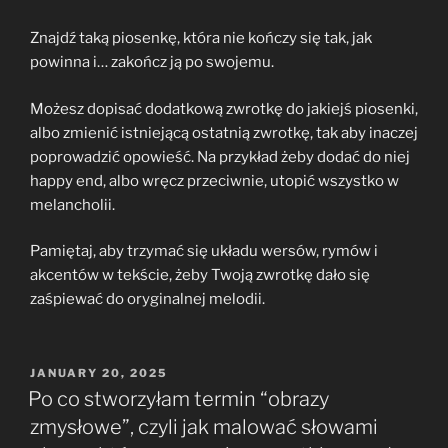
Znajdź taką piosenkę, która nie kończy się tak, jak
powinna i… zakończ ją po swojemu.
Możesz dopisać dodatkową zwrotkę do jakiejś piosenki,
albo zmienić istniejącą ostatnią zwrotkę, tak aby inaczej
poprowadzić opowieść. Na przykład żeby dodać do niej
happy end, albo wręcz przeciwnie, utopić wszystko w
melancholii.
Pamiętaj, aby trzymać się układu wersów, rymów i
akcentów w tekście, żeby Twoją zwrotkę dało się
zaśpiewać do oryginalnej melodii.
POSTED
JANUARY 20, 2025
ON
Po co stworzyłam termin “obrazy
zmysłowe”, czyli jak malować słowami