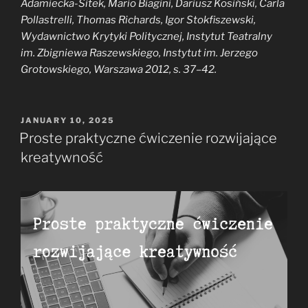
Adamiecka-Sitek, Mario Biagini, Dariusz Kosiński, Carla
Pollastrelli, Thomas Richards, Igor Stokfiszewski,
Wydawnictwo Krytyki Politycznej, Instytut Teatralny
im. Zbigniewa Raszewskiego, Instytut im. Jerzego
Grotowskiego, Warszawa 2012, s. 37–42.
POSTED
JANUARY 10, 2025
ON
Proste praktyczne ćwiczenie rozwijające
kreatywność