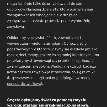
mogą trafić nie tylko do umysłów, ale i do serc
odbiorców. Najlepiej działają te, które pomagają nam
zaangażować ich emocjonalnie, a droga do
zaangażowania często prowadzi przez wyobraźnię
zmysłową.
Odbieramy rzeczywistość – tę zewnętrzną i tę
wewnętrzną – wieloma zmysłami. Oprócz pięciu
podstawowych, o których uczymy się w szkole już jako
małe dzieci, mamy jeszcze co najmniej kilka innych – na
przykład zmysł równowagi czy propriocepcji, inaczej
zwany czuciem głębokim. Według niektórych badaczy
liczba naszych zmysłów jest zawrotna, bo sięga aż 53
(
https://www.sensorytrust.org.uk/blog/how-many-
senses-do-we-have
).
Często opisujemy świat za pomocą zmysłu
wzroku, starając się przekładać go na słowa.