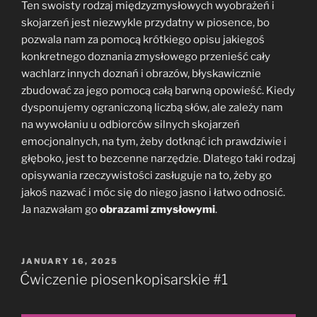
Ten swoisty rodzaj międzyzmysłowych wyobrażeń i
skojarzeń jest niezwykle przydatny w piosence, bo
pozwala nam za pomocą krótkiego opisu jakiegoś
konkretnego doznania zmysłowego przenieść cały
wachlarz innych doznań i obrazów, błyskawicznie
zbudować za jego pomocą całą barwną opowieść. Kiedy
dysponujemy ograniczoną liczbą słów, ale zależy nam
na wywołaniu u odbiorców silnych skojarzeń
emocjonalnych, na tym, żeby dotknąć ich prawdziwie i
głęboko, jest to bezcenne narzędzie. Dlatego taki rodzaj
opisywania rzeczywistości zasługuje na to, żeby go
jakoś nazwać i móc się do niego jasno i łatwo odnosić.
Ja nazwałam go
obrazami zmysłowymi
.
POSTED
JANUARY 16, 2025
ON
Ćwiczenie piosenkopisarskie #1