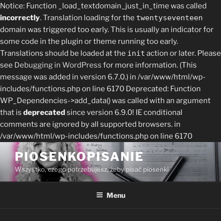
Notice: Function _load_textdomain_just_in_time was called
incorrectly
. Translation loading for the
twentyseventeen
domain was triggered too early. This is usually an indicator for
some code in the plugin or theme running too early.
Translations should be loaded at the
init
action or later. Please
see
Debugging in WordPress
for more information. (This
message was added in version 6.7.0.) in /var/www/html/wp-
includes/functions.php on line 6170
Deprecated: Function
WP_Dependencies->add_data() was called with an argument
that is
deprecated
since version 6.9.0! IE conditional
comments are ignored by all supported browsers. in
/var/www/html/wp-includes/functions.php on line 6170
Skip
PIOSENKOPISANIE
to
Wszystko, czego potrzebujesz, żeby pisać piosenki
content
Menu