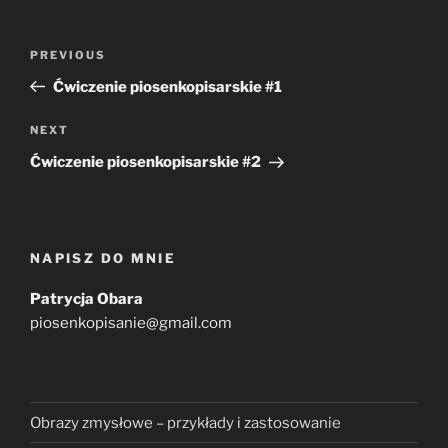
Post
Previous
PREVIOUS
navigation
Post
Ćwiczenie piosenkopisarskie #1
Next
NEXT
Post
Ćwiczenie piosenkopisarskie #2
NAPISZ DO MNIE
Patrycja Obara
piosenkopisanie@gmail.com
Obrazy zmysłowe – przykłady i zastosowanie