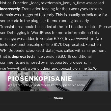
Notice: Function _load_textdomain_just_in_time was called
incorrectly
. Translation loading for the
twentyseventeen
domain was triggered too early. This is usually an indicator for
some code in the plugin or theme running too early.
Translations should be loaded at the
init
action or later. Please
see
Debugging in WordPress
for more information. (This
message was added in version 6.7.0.) in /var/www/html/wp-
includes/functions.php on line 6170
Deprecated: Function
WP_Dependencies->add_data() was called with an argument
that is
deprecated
since version 6.9.0! IE conditional
comments are ignored by all supported browsers. in
/var/www/html/wp-includes/functions.php on line 6170
Skip
PIOSENKOPISANIE
to
Wszystko, czego potrzebujesz, żeby pisać piosenki
content
Menu