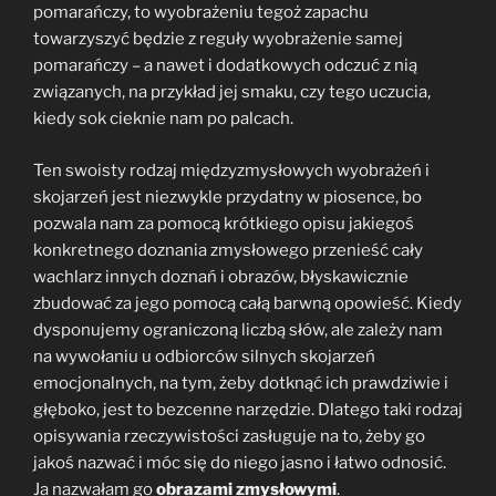
pomarańczy, to wyobrażeniu tegoż zapachu
towarzyszyć będzie z reguły wyobrażenie samej
pomarańczy – a nawet i dodatkowych odczuć z nią
związanych, na przykład jej smaku, czy tego uczucia,
kiedy sok cieknie nam po palcach.
Ten swoisty rodzaj międzyzmysłowych wyobrażeń i
skojarzeń jest niezwykle przydatny w piosence, bo
pozwala nam za pomocą krótkiego opisu jakiegoś
konkretnego doznania zmysłowego przenieść cały
wachlarz innych doznań i obrazów, błyskawicznie
zbudować za jego pomocą całą barwną opowieść. Kiedy
dysponujemy ograniczoną liczbą słów, ale zależy nam
na wywołaniu u odbiorców silnych skojarzeń
emocjonalnych, na tym, żeby dotknąć ich prawdziwie i
głęboko, jest to bezcenne narzędzie. Dlatego taki rodzaj
opisywania rzeczywistości zasługuje na to, żeby go
jakoś nazwać i móc się do niego jasno i łatwo odnosić.
Ja nazwałam go
obrazami zmysłowymi
.