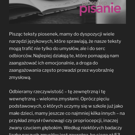
Pisząc teksty piosenek, mamy do dyspozycji wiele
narzędzi językowych, które sprawiają, że nasze teksty
mogą trafić nie tylko do umysłów, ale i do serc
odbiorców. Najlepiej działają te, które pomagają nam
zaangażować ich emocjonalnie, a droga do
zaangażowania często prowadzi przez wyobraźnię
zmysłową.
Odbieramy rzeczywistość – tę zewnętrzną i tę
wewnętrzną – wieloma zmysłami. Oprócz pięciu
podstawowych, o których uczymy się w szkole już jako
małe dzieci, mamy jeszcze co najmniej kilka innych – na
przykład zmysł równowagi czy propriocepcji, inaczej
zwany czuciem głębokim. Według niektórych badaczy
liczba naszych zmysłów jest zawrotna, bo sięga aż 53