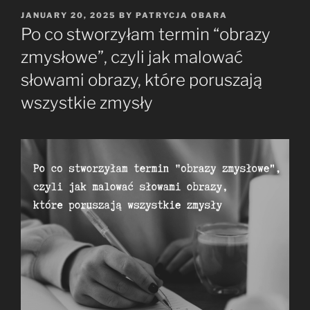
POSTED
JANUARY 20, 2025
BY
PATRYCJA OBARA
ON
Po co stworzyłam termin “obrazy
zmysłowe”, czyli jak malować
słowami obrazy, które poruszają
wszystkie zmysły