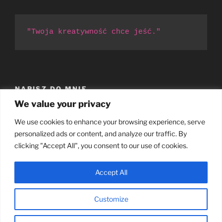
"Twoja kreatywność chce jeść."
NAPISZ DO MNIE
We value your privacy
Patrycja Obara
piosenkopisanie@gmail.com
We use cookies to enhance your browsing experience, serve
personalized ads or content, and analyze our traffic. By
clicking "Accept All", you consent to our use of cookies.
Accept All
Facebook
Instagram
YouTube
Email
Customize
Proudly powered by WordPress