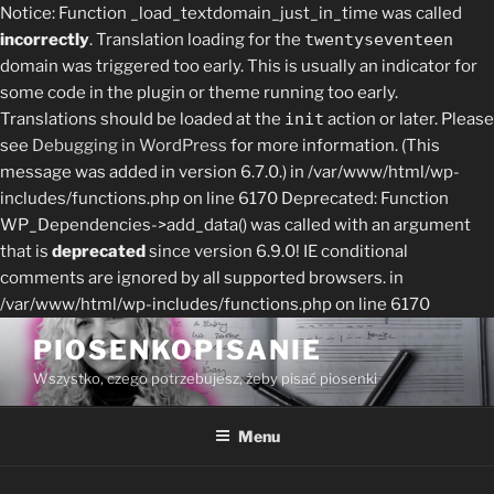
Notice: Function _load_textdomain_just_in_time was called
incorrectly
. Translation loading for the
twentyseventeen
domain was triggered too early. This is usually an indicator for
some code in the plugin or theme running too early.
Translations should be loaded at the
init
action or later. Please
see
Debugging in WordPress
for more information. (This
message was added in version 6.7.0.) in /var/www/html/wp-
includes/functions.php on line 6170
Deprecated: Function
WP_Dependencies->add_data() was called with an argument
that is
deprecated
since version 6.9.0! IE conditional
comments are ignored by all supported browsers. in
/var/www/html/wp-includes/functions.php on line 6170
Skip
PIOSENKOPISANIE
to
Wszystko, czego potrzebujesz, żeby pisać piosenki
content
Menu